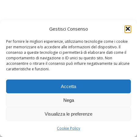
La Nostra Salute
Gestisci Consenso
È il nostro bene più prezioso,
Per fornire le migliori esperienze, utilizziamo tecnologie come i cookie
possiamo preservarlo con le mosse
per memorizzare e/o accedere alle informazioni del dispositivo. Il
giuste.
consenso a queste tecnologie ci permetterà di elaborare dati come il
comportamento di navigazione o ID unici su questo sito. Non
acconsentire o ritirare il consenso può influire negativamente su alcune
Il Nostro Cibo
caratteristiche e funzioni.
È la nostra importante arma di
Accetta
prevenzione, cura, ma anche di
malattia… dipende da noi scegliere!
Nega
La Nostra Mente
Visualizza le preferenze
Con le giuste attenzioni diventa la
Cookie Policy
nostra migliore alleata nei percorsi di