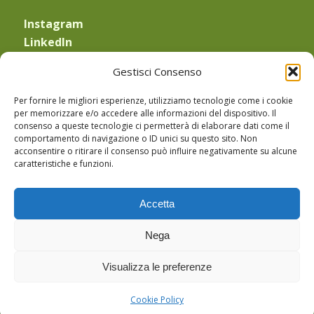
Instagram
LinkedIn
YouTube
Gestisci Consenso
—
Obblighi di legge
Per fornire le migliori esperienze, utilizziamo tecnologie come i cookie
Privacy Policy
e
Cookie Policy
per memorizzare e/o accedere alle informazioni del dispositivo. Il
consenso a queste tecnologie ci permetterà di elaborare dati come il
Sede Legale: Via Equilio 21
comportamento di navigazione o ID unici su questo sito. Non
30175 Marghera (VE)
acconsentire o ritirare il consenso può influire negativamente su alcune
caratteristiche e funzioni.
CF: TRVMHL64P43L736E
PIVA: 03183440274
Accetta
PEC: michela.trevisan@pec.enpab.it
Nega
Visualizza le preferenze
Cookie Policy
© Copyright Michela Trevisan -
Gruppo Santa Fe