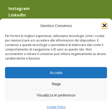
Instagram
LinkedIn
YouTube
Gestisci Consenso
—
Obblighi di legge
Per fornire le migliori esperienze, utilizziamo tecnologie come i cookie
Privacy Policy
e
Cookie Policy
per memorizzare e/o accedere alle informazioni del dispositivo. Il
consenso a queste tecnologie ci permetterà di elaborare dati come il
Sede Legale: Via Equilio 21
comportamento di navigazione o ID unici su questo sito. Non
30175 Marghera (VE)
acconsentire o ritirare il consenso può influire negativamente su alcune
caratteristiche e funzioni.
CF: TRVMHL64P43L736E
PIVA: 03183440274
Accetta
PEC: michela.trevisan@pec.enpab.it
Nega
Visualizza le preferenze
Cookie Policy
© Copyright Michela Trevisan -
Gruppo Santa Fe