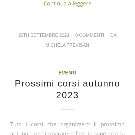
Continua a leggere
/
/
29TH SETTEMBRE 2023
0 COMMENTI
DA
MICHELA TREVISAN
EVENTI
Prossimi corsi autunno
2023
Tutti i corsi che organizzerò il prossimo
autunno per imparare a fare il pane con la