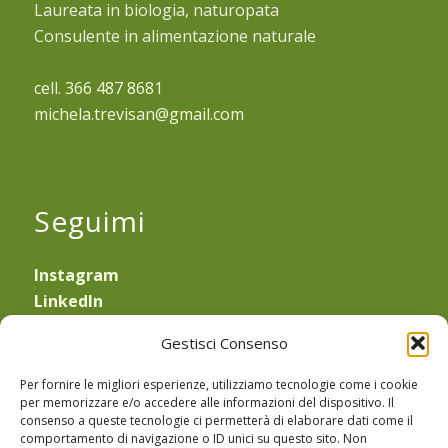
Laureata in biologia, naturopata
Consulente in alimentazione naturale
cell. 366 487 8681
michela.trevisan@gmail.com
Seguimi
Instagram
LinkedIn
YouTube
Gestisci Consenso
—
Obblighi di legge
Per fornire le migliori esperienze, utilizziamo tecnologie come i cookie
Privacy Policy
e
Cookie Policy
per memorizzare e/o accedere alle informazioni del dispositivo. Il
consenso a queste tecnologie ci permetterà di elaborare dati come il
Sede Legale: Via Equilio 21
comportamento di navigazione o ID unici su questo sito. Non