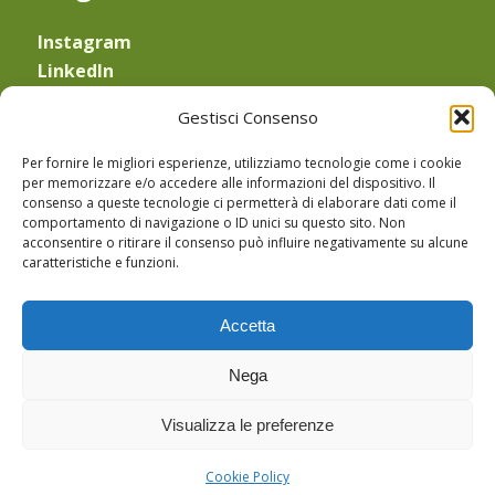
Instagram
LinkedIn
YouTube
Gestisci Consenso
—
Obblighi di legge
Per fornire le migliori esperienze, utilizziamo tecnologie come i cookie
Privacy Policy
e
Cookie Policy
per memorizzare e/o accedere alle informazioni del dispositivo. Il
consenso a queste tecnologie ci permetterà di elaborare dati come il
Sede Legale: Via Equilio 21
comportamento di navigazione o ID unici su questo sito. Non
30175 Marghera (VE)
acconsentire o ritirare il consenso può influire negativamente su alcune
caratteristiche e funzioni.
CF: TRVMHL64P43L736E
PIVA: 03183440274
Accetta
PEC: michela.trevisan@pec.enpab.it
Nega
Visualizza le preferenze
Cookie Policy
© Copyright Michela Trevisan -
Gruppo Santa Fe