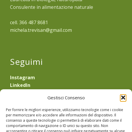
Consulente in alimentazione naturale
cell. 366 487 8681
michela.trevisan@gmail.com
Seguimi
Instagram
LinkedIn
YouTube
Gestisci Consenso
—
Obblighi di legge
Per fornire le migliori esperienze, utilizziamo tecnologie come i cookie
Privacy Policy
e
Cookie Policy
per memorizzare e/o accedere alle informazioni del dispositivo. Il
consenso a queste tecnologie ci permetterà di elaborare dati come il
Sede Legale: Via Equilio 21
comportamento di navigazione o ID unici su questo sito. Non
30175 Marghera (VE)
acconsentire o ritirare il consenso può influire negativamente su alcune