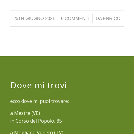
/
/
29TH GIUGNO 2021
0 COMMENTI
DA
ENRICO
Dove mi trovi
ecco dove mi puoi trovare:
a Mestre (VE)
in Corso del Popolo, 85
a Mogliano Veneto (TV)