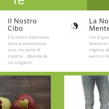
Il Nostro
La No
Cibo
Ment
È la nostra importante
Con le gius
arma di prevenzione,
diventa la
cura, ma anche di
migliore al
malattia… dipende da
percorsi d
noi scegliere!