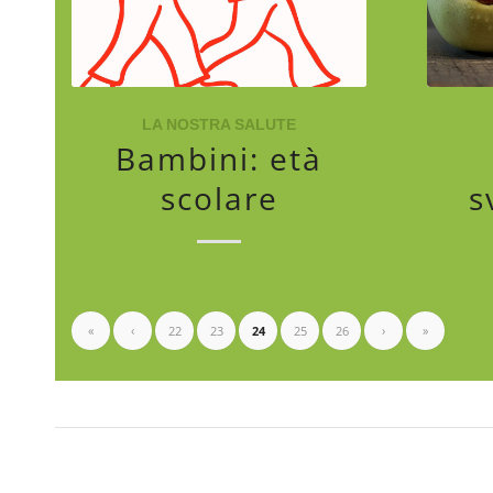
LA NOSTRA SALUTE
Bambini: età
scolare
s
«
‹
22
23
24
25
26
›
»