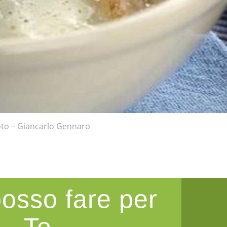
to – Giancarlo Gennaro
osso fare per
Te