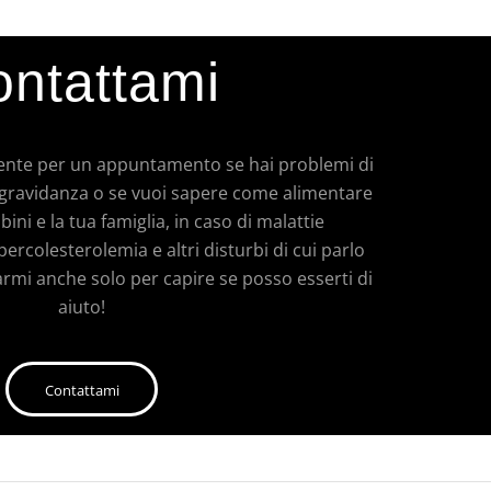
ntattami
ente per un appuntamento se hai problemi di
in gravidanza o se vuoi sapere come alimentare
bini e la tua famiglia, in caso di malattie
ercolesterolemia e altri disturbi di cui parlo
armi anche solo per capire se posso esserti di
aiuto!
Contattami