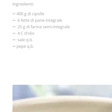
Ingredienti:
•• 400 g di cipolle
•• 6 fette di pane integrale
•• 25 g di farina semi-integrale
•• 4 C d’olio
•• sale q.b.
•• pepe q.b.