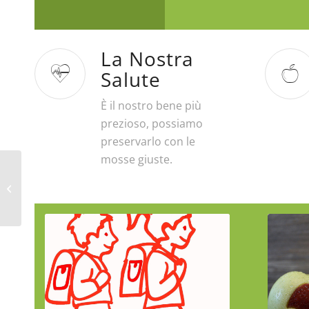
La Nostra
Salute
È il nostro bene più
prezioso, possiamo
preservarlo con le
mosse giuste.
Polpette di broccolo e
tofu