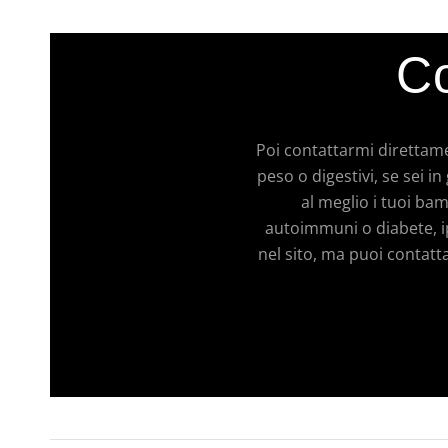
Co
Poi contattarmi direttam
peso o digestivi, se sei 
al meglio i tuoi bam
autoimmuni o diabete, ip
nel sito, ma puoi contatt