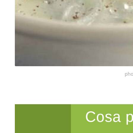
pho
Cosa p