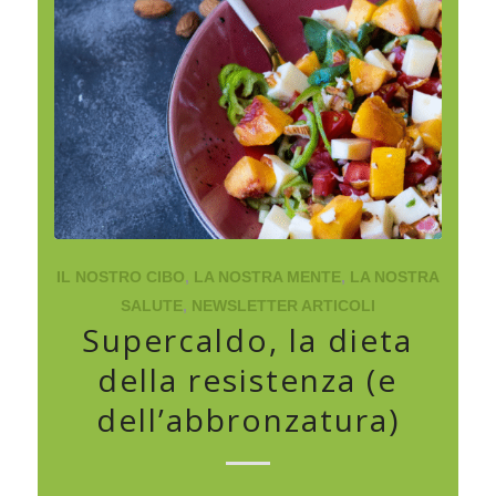
IL NOSTRO CIBO
,
LA NOSTRA MENTE
,
LA NOSTRA
SALUTE
,
NEWSLETTER ARTICOLI
Supercaldo, la dieta
della resistenza (e
dell’abbronzatura)