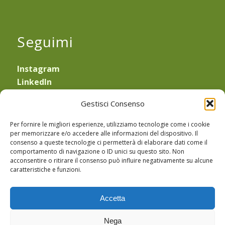
Seguimi
Instagram
LinkedIn
YouTube
Gestisci Consenso
—
Obblighi di legge
Per fornire le migliori esperienze, utilizziamo tecnologie come i cookie
Privacy Policy
e
Cookie Policy
per memorizzare e/o accedere alle informazioni del dispositivo. Il
consenso a queste tecnologie ci permetterà di elaborare dati come il
Sede Legale: Via Equilio 21
comportamento di navigazione o ID unici su questo sito. Non
30175 Marghera (VE)
acconsentire o ritirare il consenso può influire negativamente su alcune
caratteristiche e funzioni.
CF: TRVMHL64P43L736E
PIVA: 03183440274
Accetta
PEC: michela.trevisan@pec.enpab.it
Nega