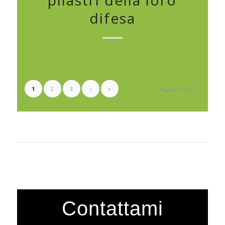
difesa
1
2
3
›
»
Pagina 1 di 27
Contattami