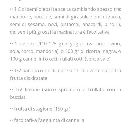
••
1 C di semi oleosi (a scelta cambiando spesso tra:
mandorle, nocciole, semi di girasole, semi di zucca,
semi di sesamo, noci, pistacchi, anacardi, pinoli ),
dei semi più grossi la macinatura è facoltativa.
••
1 vasetto (110-125 g) di yogurt (vaccino, ovino,
soia, cocco, mandorla), o 100 gr di ricotta magra, o
100 g cannellini o ceci frullati cotti (senza sale)
••
1/2 banana o 1 c di miele o 1 C di uvette o di altra
frutta disidratata
••
1/2 limone (succo spremuto o frullato con la
buccia)
••
frutta di stagione (150 gr)
••
facoltativa l’aggiunta di cannella