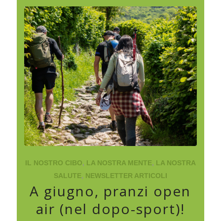
IL NOSTRO CIBO
,
LA NOSTRA MENTE
,
LA NOSTRA
SALUTE
,
NEWSLETTER ARTICOLI
A giugno, pranzi open
air (nel dopo-sport)!