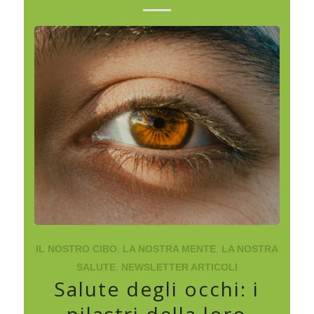
IL NOSTRO CIBO
,
LA NOSTRA MENTE
,
LA NOSTRA
SALUTE
,
NEWSLETTER ARTICOLI
Salute degli occhi: i
pilastri della loro