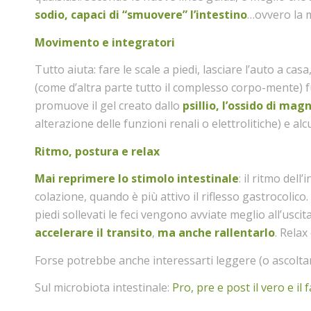
sodio, capaci di “smuovere” l’intestino
…ovvero la m
Movimento e integratori
Tutto aiuta: fare le scale a piedi, lasciare l’auto a casa
(come d’altra parte tutto il complesso corpo-mente) f
promuove il gel creato dallo
p
sillio,
l’
ossido
di magn
alterazione delle funzioni renali o elettrolitiche) e al
Ritmo, postura e relax
Mai reprimere lo stimolo intestinale
: il ritmo del
colazione, quando è più attivo il riflesso gastrocolic
piedi sollevati le feci vengono avviate meglio all’usci
accelerare il transito
,
ma anche rallentarlo
. Rela
Forse potrebbe anche interessarti leggere (o ascoltare
Sul microbiota intestinale:
Pro, pre e post il vero e il f