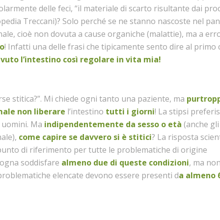
armente delle feci, “il materiale di scarto risultante dai proc
lopedia Treccani)? Solo perché se ne stanno nascoste nel pa
ale, cioè non dovuta a cause organiche (malattie), ma a error
io
! Infatti una delle frasi che tipicamente sento dire al primo
uto l’intestino così regolare in vita mia!
rse stitica?”. Mi chiede ogni tanto una paziente, ma
purtrop
ale non liberare
l’intestino
tutti i giorni
! La stipsi preferi
li uomini. Ma
indipendentemente da sesso o età
(anche gli
nale),
come capire se davvero si è stitici
? La risposta scient
punto di riferimento per tutte le problematiche di origine
bisogna soddisfare
almeno due di queste condizioni
, ma no
Le problematiche elencate devono essere presenti d
a almeno 