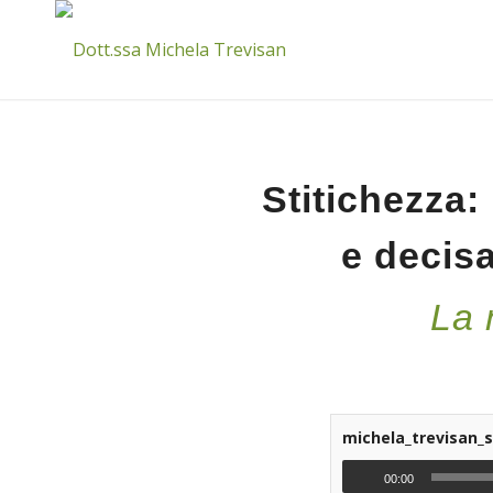
Stitichezza
e decis
La 
michela_trevisan
00:00