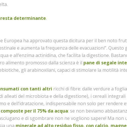
lta.
i
resta determinante
.
e Europea ha approvato questa dicitura per il ben noto frutt
testinale e aumenta la frequenza delle evacuazioni”. Questo 
acqua e all’enzima actinidina, che facilita la digestione. Basta
ltro alimento promosso dalla scienza è il
p
ane di segale inte
ebiotiche, gli arabinoxilani, capaci di stimolare la motilità int
nsumati con tanti altri
ricchi di fibre: dalle verdure a fogli
i alleati del microbiota e della digestione), i cereali integrali e
mo e dell’idratazione, indispensabile non solo per rendere eff
o composte per il 75% da acqua
: se non beviamo abbastanz
 si asciugano e di sgombrare non ne vogliono sapere! Ma non
 sia una
minerale ad alto residuo fisso, con calcio, magne