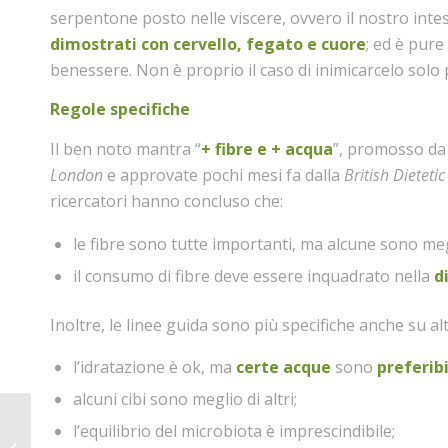
serpentone posto nelle viscere, ovvero il nostro in
dimostrati con cervello, fegato e cuore
; ed è pure
benessere. Non è proprio il caso di inimicarcelo solo
Regole specifiche
Il ben noto mantra “
+ fibre e + acqua
”, promosso da 
London
e approvate pochi mesi fa dalla
British Dieteti
ricercatori hanno concluso che:
le fibre sono tutte importanti, ma alcune sono megl
il consumo di fibre deve essere inquadrato nella
d
Inoltre, le linee guida sono più specifiche anche su alt
l’idratazione è ok, ma
certe acque
sono
preferibi
alcuni cibi sono meglio di altri;
l’equilibrio del microbiota è imprescindibile;
Corso Svezzamento