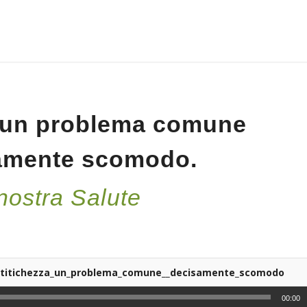
: un problema comune
amente scomodo.
nostra Salute
_stitichezza_un_problema_comune__decisamente_scomodo
00:00