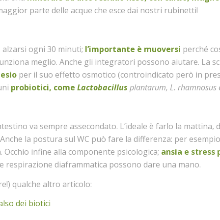
aggior parte delle acque che esce dai nostri rubinetti!
, alzarsi ogni 30 minuti;
l’importante è muoversi
perché cos
unziona meglio. Anche gli integratori possono aiutare. La s
esio
per il suo effetto osmotico (controindicato però in pre
cuni
probiotici, come
Lactobacillus
plantarum,
L. rhamnosus e
l’intestino va sempre assecondato. L’ideale è farlo la mattina, 
o. Anche la postura sul WC può fare la differenza: per esempio
ta. Occhio infine alla componente psicologica;
ansia e stress
x e respirazione diaframmatica possono dare una mano.
!) qualche altro articolo:
also dei biotici