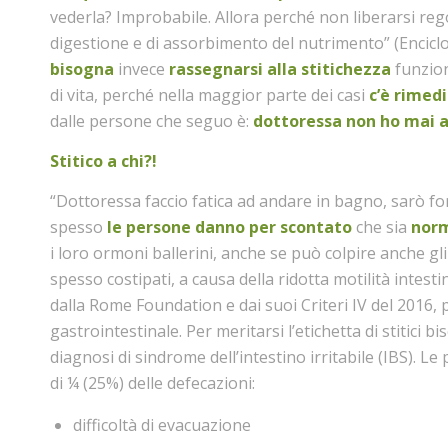
vederla? Improbabile. Allora perché non liberarsi regol
digestione e di assorbimento del nutrimento” (Encic
bisogna
invece
rassegnarsi alla stitichezza
funzion
di vita, perché nella maggior parte dei casi
c’è rimed
dalle persone che seguo è:
dottoressa non ho mai av
Stitico a chi?!
“Dottoressa faccio fatica ad andare in bagno, sarò fo
spesso
le persone danno per scontato
che sia
norm
i loro ormoni ballerini, anche se può colpire anche g
spesso costipati, a causa della ridotta motilità intesti
dalla Rome Foundation e dai suoi Criteri IV del 2016, 
gastrointestinale. Per meritarsi l’etichetta di stitici 
diagnosi di sindrome dell’intestino irritabile (IBS). 
di ¼ (25%) delle defecazioni:
difficoltà di evacuazione