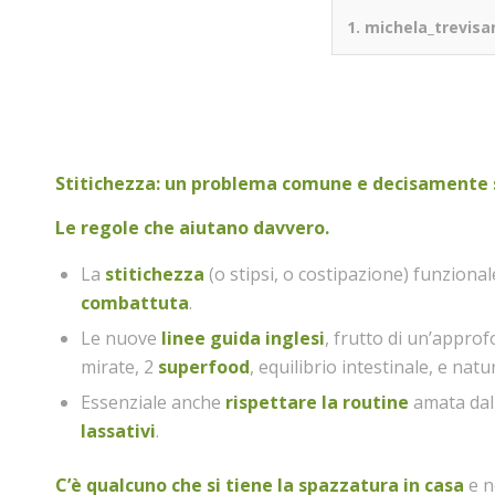
1.
michela_trevis
Stitichezza: un problema comune e decisamente
Le regole che aiutano davvero.
La
stitichezza
(o stipsi, o costipazione) funziona
combattuta
.
Le nuove
linee guida inglesi
, frutto di un’approfo
mirate, 2
superfood
, equilibrio intestinale, e na
Essenziale anche
rispettare la routine
amata dall
lassativi
.
C’è qualcuno che si tiene la spazzatura in casa
e n