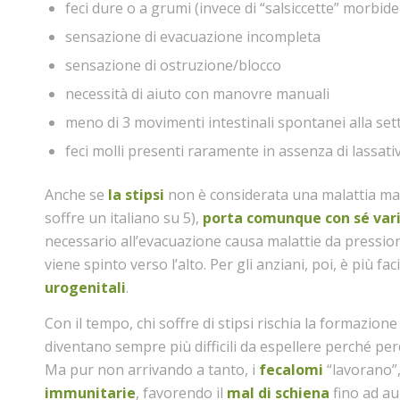
feci dure o a grumi (invece di “salsiccette” morbid
sensazione di evacuazione incompleta
sensazione di ostruzione/blocco
necessità di aiuto con manovre manuali
meno di 3 movimenti intestinali spontanei alla se
feci molli presenti raramente in assenza di lassativ
Anche se
la stipsi
non è considerata una malattia ma 
soffre un italiano su 5),
porta comunque con sé vari
necessario all’evacuazione causa malattie da pressi
viene spinto verso l’alto. Per gli anziani, poi, è più faci
urogenitali
.
Con il tempo, chi soffre di stipsi rischia la formazione
diventano sempre più difficili da espellere perché per
Ma pur non arrivando a tanto, i
fecalomi
“lavorano”
immunitarie
, favorendo il
mal di schiena
fino ad au