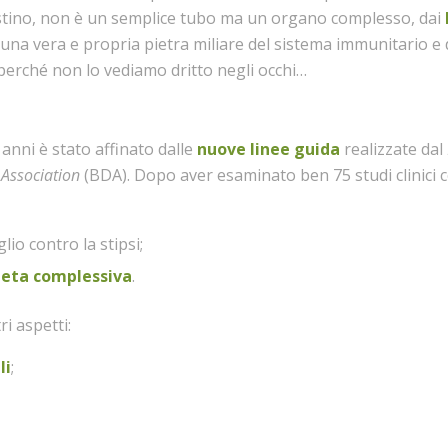
testino, non è un semplice tubo ma un organo complesso, dai
 una vera e propria pietra miliare del sistema immunitario e 
 perché non lo vediamo dritto negli occhi…
anni è stato affinato dalle
nuove linee guida
realizzate dal
c Association
(BDA). Dopo aver esaminato ben 75 studi clinici co
io contro la stipsi;
ieta complessiva
.
ri aspetti:
li
;