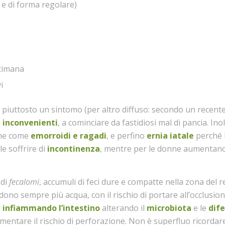
e e di forma regolare)
ttimana
i
piuttosto un sintomo (per altro diffuso: secondo un recente
 inconvenienti
, a cominciare da fastidiosi mal di pancia. Ino
one come
emorroidi e ragadi
, e perfino
ernia iatale
perché 
le soffrire di
incontinenza
, mentre per le donne aumentano
 di
fecalomi
, accumuli di feci dure e compatte nella zona del r
dono sempre più acqua, con il rischio di portare all’occlusion
,
infiammando l’intestino
alterando il
microbiota
e le
dif
mentare il rischio di perforazione. Non è superfluo ricordare