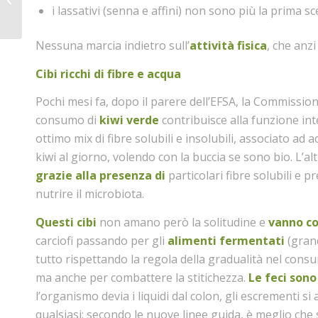
online marzo 2026
i lassativi (senna e affini) non sono più la prima sce
Nessuna marcia indietro sull’
attività fisica
, che anz
Cibi ricchi di fibre e acqua
Pochi mesi fa, dopo il parere dell’EFSA, la Commission
consumo di
kiwi verde
contribuisce alla funzione in
ottimo mix di fibre solubili e insolubili, associato ad 
kiwi al giorno, volendo con la buccia se sono bio. L’a
grazie alla presenza di
particolari fibre solubili e pr
nutrire il microbiota.
Questi cibi
non amano però la solitudine e
vanno co
carciofi passando per gli
alimenti fermentati
(grand
tutto rispettando la regola della gradualità nel consu
ma anche per combattere la stitichezza.
Le feci son
l’organismo devia i liquidi dal colon, gli escrementi
qualsiasi: secondo le nuove linee guida, è meglio che