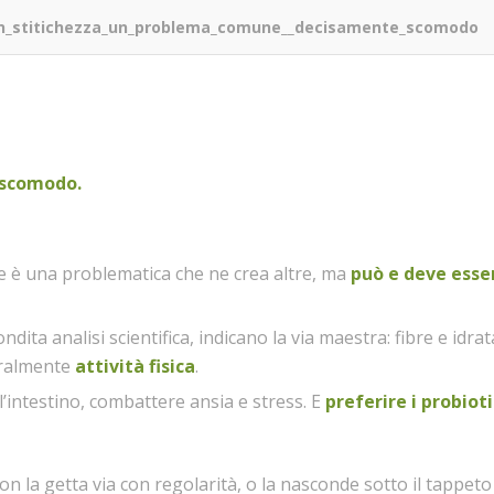
an_stitichezza_un_problema_comune__decisamente_scomodo
 scomodo.
le è una problematica che ne crea altre, ma
può e deve esse
ndita analisi scientifica, indicano la via maestra: fibre e idra
turalmente
attività fisica
.
’intestino, combattere ansia e stress. E
preferire i probioti
on la getta via con regolarità, o la nasconde sotto il tappet