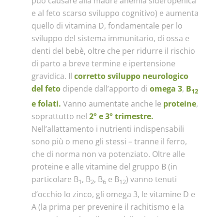
può causare alla madre anemia sideropenica
e al feto scarso sviluppo cognitivo) e aumenta
quello di vitamina D, fondamentale per lo
sviluppo del sistema immunitario, di ossa e
denti del bebè, oltre che per ridurre il rischio
di parto a breve termine e ipertensione
gravidica. Il
corretto sviluppo neurologico
del feto
dipende dall’apporto di
omega 3
,
B
12
e folati.
Vanno aumentate anche le
proteine
,
soprattutto nel
2° e 3° trimestre.
Nell’allattamento i nutrienti indispensabili
sono più o meno gli stessi – tranne il ferro,
che di norma non va potenziato. Oltre alle
proteine e alle vitamine del gruppo B (in
particolare B
, B
, B
e B
) vanno tenuti
1
2
6
12
d’occhio lo zinco, gli omega 3, le vitamine D e
A (la prima per prevenire il rachitismo e la