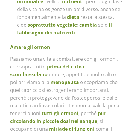
ormonali e
livelli di
nutrienti
: perciò ogni fase
della vita ha esigenze un po’ diverse, anche se
fondamentalmente la
dieta
resta la stessa,
cioè
soprattutto vegetale
;
cambia
solo
il
fabbisogno dei nutrienti
.
Amare gli ormoni
Passiamo una vita a combattere con gli ormoni,
che soprattutto
prima del ciclo ci
scombussolano
umore, appetito e molto altro. E
poi arriviamo alla
menopausa
e scopriamo che
quei capricciosi estrogeni erano importanti,
perché ci proteggevano dall’osteoporosi e dalle
malattie cardiovascolari… Insomma, vale la pena
tenerci buoni
tutti gli ormoni
, perché
pur
circolando in piccole dosi nel sangue
, si
occupano di una
miriade di funzioni
come il