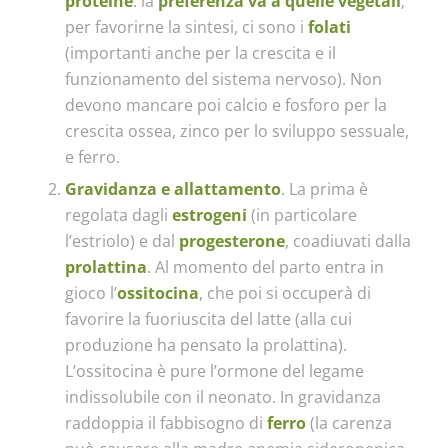
proteine
: la
preferenza va a quelle vegetali
;
per favorirne la sintesi, ci sono i
folati
(importanti anche per la crescita e il
funzionamento del sistema nervoso). Non
devono mancare poi calcio e fosforo per la
crescita ossea, zinco per lo sviluppo sessuale,
e ferro.
Gravidanza e allattamento
. La prima è
regolata dagli
estrogeni
(in particolare
l’estriolo) e dal
progesterone
, coadiuvati dalla
prolattina
. Al momento del parto entra in
gioco l’
ossitocina
, che poi si occuperà di
favorire la fuoriuscita del latte (alla cui
produzione ha pensato la prolattina).
L’ossitocina è pure l’ormone del legame
indissolubile con il neonato. In gravidanza
raddoppia il fabbisogno di
ferro
(la carenza