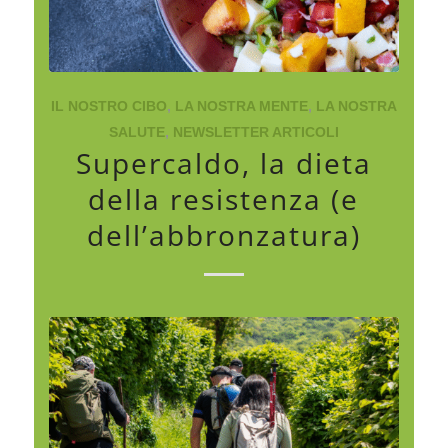
IL NOSTRO CIBO
,
LA NOSTRA MENTE
,
LA NOSTRA
SALUTE
,
NEWSLETTER ARTICOLI
Supercaldo, la dieta
della resistenza (e
dell’abbronzatura)