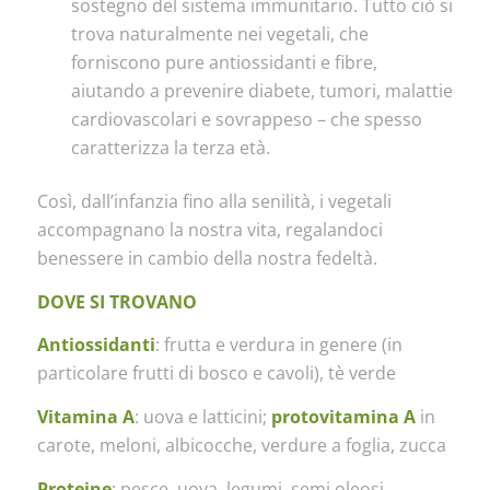
sostegno del sistema immunitario. Tutto ciò si
trova naturalmente nei vegetali, che
forniscono pure antiossidanti e fibre,
aiutando a prevenire diabete, tumori, malattie
cardiovascolari e sovrappeso – che spesso
caratterizza la terza età.
Così, dall’infanzia fino alla senilità, i vegetali
accompagnano la nostra vita, regalandoci
benessere in cambio della nostra fedeltà.
DOVE SI TROVANO
Antiossidanti
: frutta e verdura in genere (in
particolare frutti di bosco e cavoli), tè verde
Vitamina A
: uova e latticini;
protovitamina A
in
carote, meloni, albicocche, verdure a foglia, zucca
Proteine
: pesce, uova, legumi, semi oleosi,