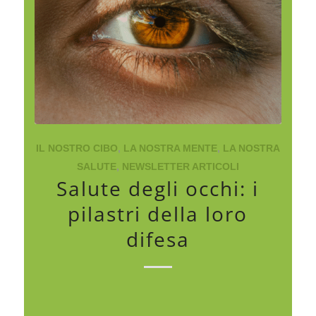
IL NOSTRO CIBO
,
LA NOSTRA MENTE
,
LA NOSTRA
SALUTE
,
NEWSLETTER ARTICOLI
Salute degli occhi: i
pilastri della loro
difesa