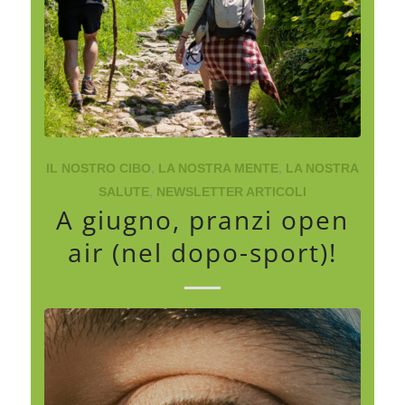
IL NOSTRO CIBO
,
LA NOSTRA MENTE
,
LA NOSTRA
SALUTE
,
NEWSLETTER ARTICOLI
A giugno, pranzi open
air (nel dopo-sport)!