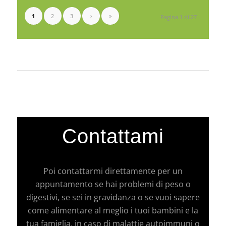
1
2
3
›
»
Pagina 1 di 27
Contattami
Poi contattarmi direttamente per un
appuntamento se hai problemi di peso o
digestivi, se sei in gravidanza o se vuoi sapere
come alimentare al meglio i tuoi bambini e la
tua famiglia, in caso di malattie autoimmuni o