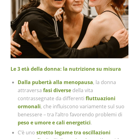
Le 3 età della donna: la nutrizione su misura
Dalla pubertà alla menopausa
, la donna
attraversa
fasi diverse
della vita
contrassegnate da differenti
fluttuazioni
ormonali
, che influiscono variamente sul suo
benessere – tra l’altro favorendo problemi di
peso e umore e cali energetici
.
C’è uno
stretto legame tra oscillazioni