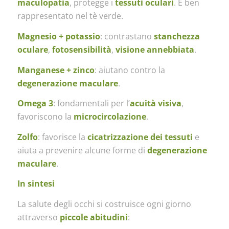
maculopatia
, protegge i
tessuti oculari
. È ben
rappresentato nel tè verde.
Magnesio + potassio
: contrastano
stanchezza
oculare
,
fotosensibilità
,
visione annebbiata
.
Manganese + zinco
: aiutano contro la
degenerazione maculare
.
Omega 3
: fondamentali per l’
acuità visiva
,
favoriscono la
microcircolazione
.
Zolfo
: favorisce la
cicatrizzazione dei tessuti
e
aiuta a prevenire alcune forme di
degenerazione
maculare
.
In sintesi
La salute degli occhi si costruisce ogni giorno
attraverso
piccole abitudini
: