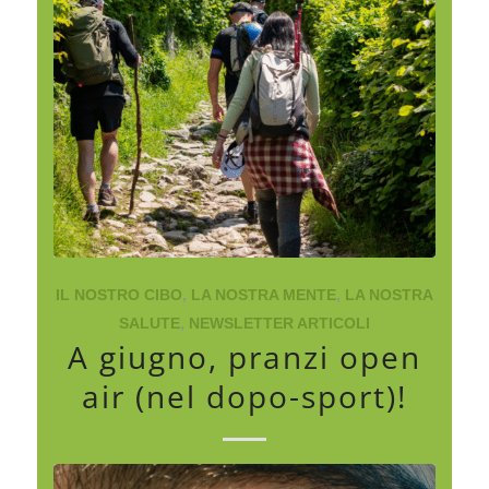
IL NOSTRO CIBO
,
LA NOSTRA MENTE
,
LA NOSTRA
SALUTE
,
NEWSLETTER ARTICOLI
A giugno, pranzi open
air (nel dopo-sport)!