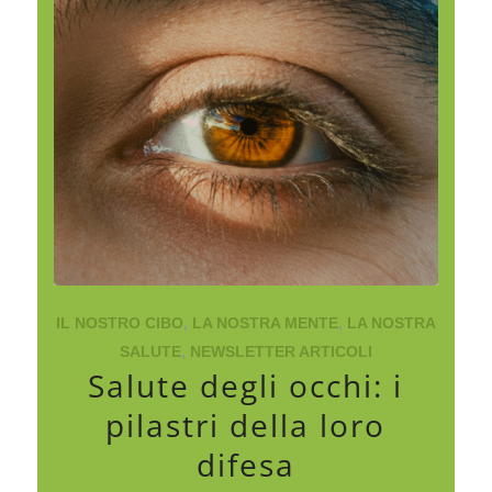
IL NOSTRO CIBO
,
LA NOSTRA MENTE
,
LA NOSTRA
SALUTE
,
NEWSLETTER ARTICOLI
Salute degli occhi: i
pilastri della loro
difesa