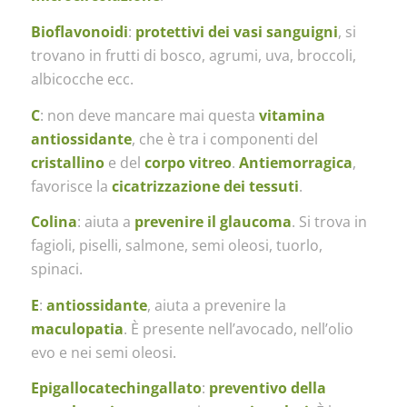
Bioflavonoidi
:
protettivi dei vasi sanguigni
, si
trovano in frutti di bosco, agrumi, uva, broccoli,
albicocche ecc.
C
: non deve mancare mai questa
vitamina
antiossidante
, che è tra i componenti del
cristallino
e del
corpo vitreo
.
Antiemorragica
,
favorisce la
cicatrizzazione dei tessuti
.
Colina
: aiuta a
prevenire il glaucoma
. Si trova in
fagioli, piselli, salmone, semi oleosi, tuorlo,
spinaci.
E
:
antiossidante
, aiuta a prevenire la
maculopatia
. È presente nell’avocado, nell’olio
evo e nei semi oleosi.
Epigallocatechingallato
:
preventivo della