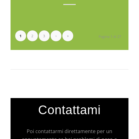
1
2
3
›
»
Pagina 1 di 27
Contattami
Poi contattarmi direttamente per un