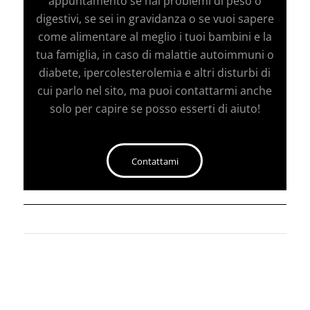
appuntamento se hai problemi di peso o
digestivi, se sei in gravidanza o se vuoi sapere
come alimentare al meglio i tuoi bambini e la
tua famiglia, in caso di malattie autoimmuni o
diabete, ipercolesterolemia e altri disturbi di
cui parlo nel sito, ma puoi contattarmi anche
solo per capire se posso esserti di aiuto!
Contattami