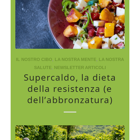
IL NOSTRO CIBO
,
LA NOSTRA MENTE
,
LA NOSTRA
SALUTE
,
NEWSLETTER ARTICOLI
Supercaldo, la dieta
della resistenza (e
dell’abbronzatura)