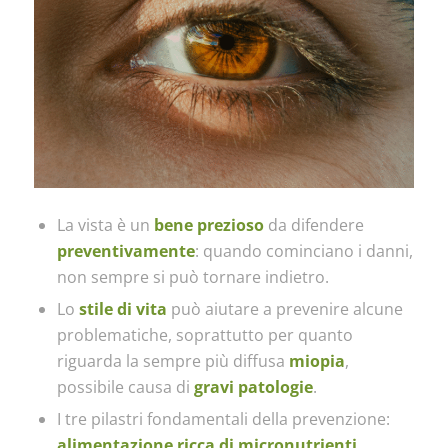
La vista è un
bene prezioso
da difendere
preventivamente
: quando cominciano i danni,
non sempre si può tornare indietro.
Lo
stile di vita
può aiutare a prevenire alcune
problematiche, soprattutto per quanto
riguarda la sempre più diffusa
miopia
,
possibile causa di
gravi patologie
.
I tre pilastri fondamentali della prevenzione:
alimentazione ricca di micronutrienti
,