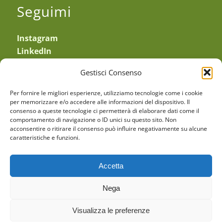
Seguimi
Instagram
LinkedIn
YouTube
Gestisci Consenso
—
Obblighi di legge
Per fornire le migliori esperienze, utilizziamo tecnologie come i cookie
Privacy Policy
e
Cookie Policy
per memorizzare e/o accedere alle informazioni del dispositivo. Il
consenso a queste tecnologie ci permetterà di elaborare dati come il
Sede Legale: Via Equilio 21
comportamento di navigazione o ID unici su questo sito. Non
30175 Marghera (VE)
acconsentire o ritirare il consenso può influire negativamente su alcune
caratteristiche e funzioni.
CF: TRVMHL64P43L736E
PIVA: 03183440274
Accetta
PEC: michela.trevisan@pec.enpab.it
Nega
Visualizza le preferenze