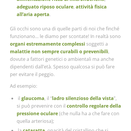
adeguato riposo oculare
,
attività fisica
all’aria aperta
.
Gli occhi sono una di quelle parti di noi che finché
funzionano… le diamo per scontate! In realtà sono
organi estremamente complessi
soggetti a
malattie non sempre curabili o prevenibili
,
dovute a fattori genetici o ambientali ma anche
dipendenti dall’età. Spesso qualcosa si può fare
per evitare il peggio.
Ad esempio:
il
glaucoma
, il “
ladro silenzioso della vista
”,
si può prevenire con il
controllo regolare della
pressione oculare
(che nulla ha a che fare con
quella arteriosa);
la
cataratta
, opacità del cristallino che si