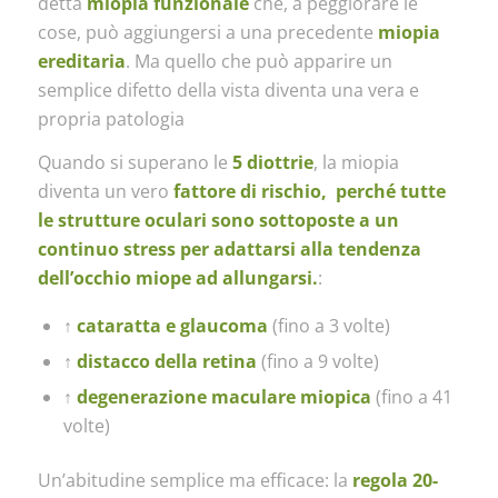
detta
miopia funzionale
che, a peggiorare le
cose, può aggiungersi a una precedente
miopia
ereditaria
. Ma quello che può apparire un
semplice difetto della vista diventa una vera e
propria patologia
Quando si superano le
5 diottrie
, la miopia
diventa un vero
fattore di rischio, perché tutte
le strutture oculari sono sottoposte a un
continuo stress per adattarsi alla tendenza
dell’occhio miope ad allungarsi.
:
↑
cataratta e glaucoma
(fino a 3 volte)
↑
distacco della retina
(fino a 9 volte)
↑
degenerazione maculare miopica
(fino a 41
volte)
Un’abitudine semplice ma efficace: la
regola 20-