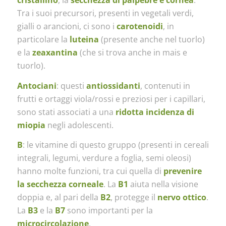
cristallino
, la
secchezza di palpebre e cornea
.
Tra i suoi precursori, presenti in vegetali verdi,
gialli o arancioni, ci sono i
carotenoidi
, in
particolare la
luteina
(presente anche nel tuorlo)
e la
zeaxantina
(che si trova anche in mais e
tuorlo).
Antociani
: questi
antiossidanti
, contenuti in
frutti e ortaggi viola/rossi e preziosi per i capillari,
sono stati associati a una
ridotta incidenza di
miopia
negli adolescenti.
B
: le vitamine di questo gruppo (presenti in cereali
integrali, legumi, verdure a foglia, semi oleosi)
hanno molte funzioni, tra cui quella di
prevenire
la secchezza corneale
. La
B1
aiuta nella visione
doppia e, al pari della
B2
, protegge il
nervo ottico
.
La
B3
e la
B7
sono importanti per la
microcircolazione
.