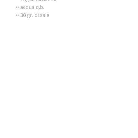
•• acqua q.b.
•• 30 gr. di sale