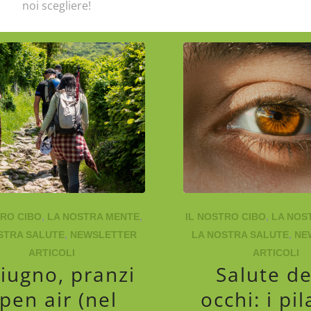
noi scegliere!
TRO CIBO
,
LA NOSTRA MENTE
,
IL NOSTRO CIBO
,
LA NOS
STRA SALUTE
,
NEWSLETTER
LA NOSTRA SALUTE
,
NE
ARTICOLI
ARTICOLI
iugno, pranzi
Salute de
pen air (nel
occhi: i pil