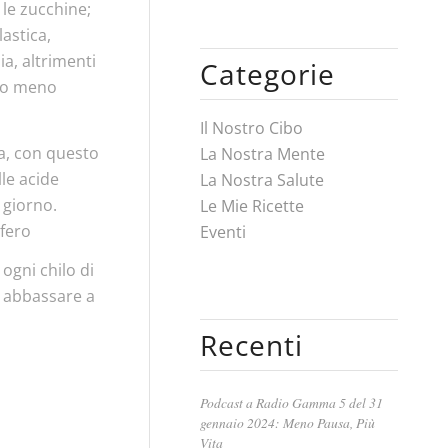
 le zucchine;
astica,
ia, altrimenti
Categorie
ono meno
Il Nostro Cibo
ia, con questo
La Nostra Mente
le acide
La Nostra Salute
 giorno.
Le Mie Ricette
ifero
Eventi
ogni chilo di
i abbassare a
Recenti
Podcast a Radio Gamma 5 del 31
gennaio 2024: Meno Pausa, Più
Vita