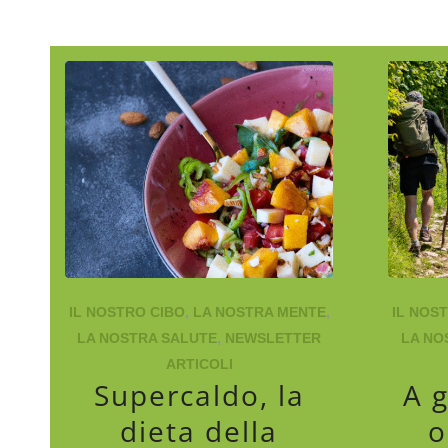
IL NOSTRO CIBO
,
LA NOSTRA MENTE
,
IL NOS
LA NOSTRA SALUTE
,
NEWSLETTER
LA NO
ARTICOLI
Supercaldo, la
A g
dieta della
o