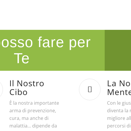
osso fare per
Te
Il Nostro
La No
Cibo
Ment
È la nostra importante
Con le gius
arma di prevenzione,
diventa la
cura, ma anche di
migliore al
malattia… dipende da
percorsi d