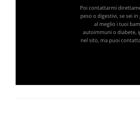
Poi contattarmi direttam
peso o digestivi, se sei 
al meglio i tuoi bam
autoimmuni o diabete, ip
nel sito, ma puoi contatt