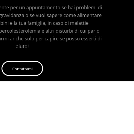
ente per un appuntamento se hai problemi di
in gravidanza o se vuoi sapere come alimentare
bini e la tua famiglia, in caso di malattie
ercolesterolemia e altri disturbi di cui parlo
armi anche solo per capire se posso esserti di
aiuto!
Contattami