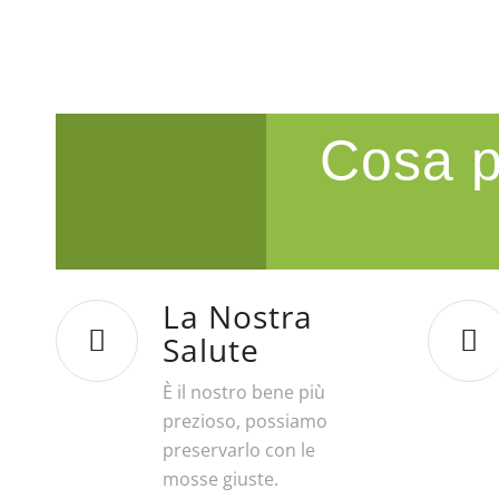
Cosa p
La Nostra
Salute
È il nostro bene più
prezioso, possiamo
preservarlo con le
mosse giuste.