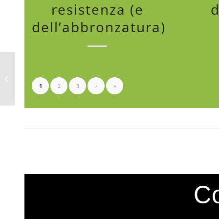
resistenza (e
d
dell’abbronzatura)
Alimentiamo il sonno
col cibo giusto
1
2
3
›
»
Co