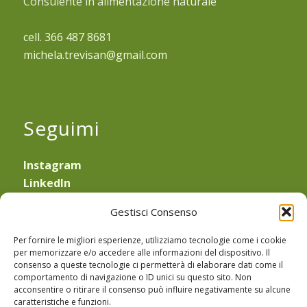
Consulente in alimentazione naturale
cell. 366 487 8681
michela.trevisan@gmail.com
Seguimi
Instagram
LinkedIn
YouTube
Gestisci Consenso
—
Obblighi di legge
Per fornire le migliori esperienze, utilizziamo tecnologie come i cookie
Privacy Policy
e
Cookie Policy
per memorizzare e/o accedere alle informazioni del dispositivo. Il
consenso a queste tecnologie ci permetterà di elaborare dati come il
Sede Legale: Via Equilio 21
comportamento di navigazione o ID unici su questo sito. Non
30175 Marghera (VE)
acconsentire o ritirare il consenso può influire negativamente su alcune
caratteristiche e funzioni.