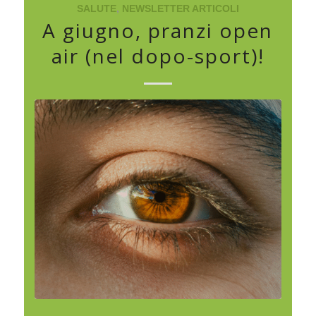
SALUTE
,
NEWSLETTER ARTICOLI
A giugno, pranzi open
air (nel dopo-sport)!