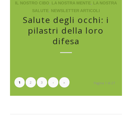
IL NOSTRO CIBO
,
LA NOSTRA MENTE
,
LA NOSTRA
SALUTE
,
NEWSLETTER ARTICOLI
Salute degli occhi: i
pilastri della loro
difesa
1
2
3
›
»
Pagina 1 di 27