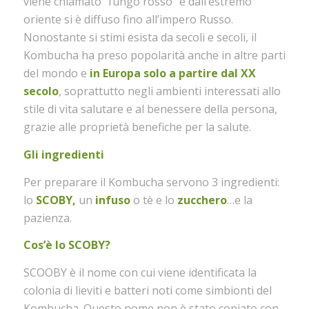
viene chiamato “fungo rosso” e dall’estremo
oriente si è diffuso fino all’impero Russo.
Nonostante si stimi esista da secoli e secoli, il
Kombucha ha preso popolarità anche in altre parti
del mondo e
in Europa solo a partire dal XX
secolo
, soprattutto negli ambienti interessati allo
stile di vita salutare e al benessere della persona,
grazie alle proprietà benefiche per la salute.
Gli ingredienti
Per preparare il Kombucha servono 3 ingredienti:
lo
SCOBY,
un
infuso
o tè e lo
zucchero
…e la
pazienza.
Cos’è lo SCOBY?
SCOOBY è il nome con cui viene identificata la
colonia di lieviti e batteri noti come simbionti del
Kombucha. Questo nome non è stato copiato con