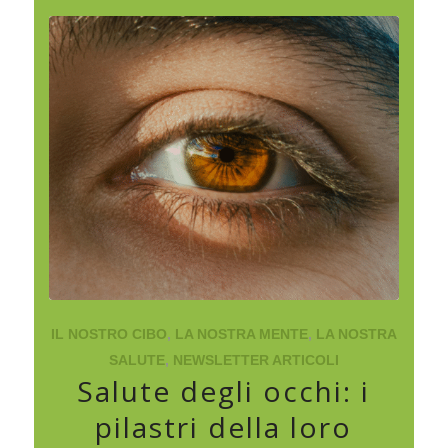
IL NOSTRO CIBO
,
LA NOSTRA MENTE
,
LA NOSTRA
SALUTE
,
NEWSLETTER ARTICOLI
Salute degli occhi: i
pilastri della loro