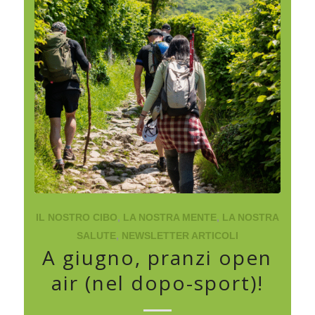
IL NOSTRO CIBO
,
LA NOSTRA MENTE
,
LA NOSTRA
SALUTE
,
NEWSLETTER ARTICOLI
A giugno, pranzi open
air (nel dopo-sport)!