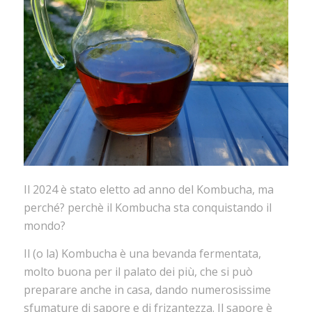
Il 2024 è stato eletto ad anno del Kombucha, ma
perché? perchè il Kombucha sta conquistando il
mondo?
Il (o la) Kombucha è una bevanda fermentata,
molto buona per il palato dei più, che si può
preparare anche in casa, dando numerosissime
sfumature di sapore e di frizantezza. Il sapore è