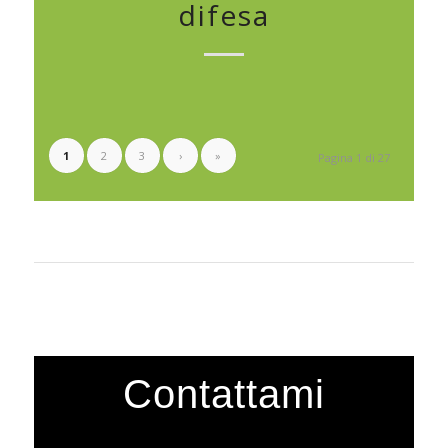
difesa
1
2
3
›
»
Pagina 1 di 27
Contattami