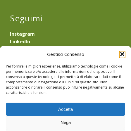
Seguimi
Instagram
LinkedIn
YouTube
Gestisci Consenso
—
Obblighi di legge
Per fornire le migliori esperienze, utilizziamo tecnologie come i cookie
Privacy Policy
e
Cookie Policy
per memorizzare e/o accedere alle informazioni del dispositivo. Il
consenso a queste tecnologie ci permetterà di elaborare dati come il
Sede Legale: Via Equilio 21
comportamento di navigazione o ID unici su questo sito. Non
30175 Marghera (VE)
acconsentire o ritirare il consenso può influire negativamente su alcune
caratteristiche e funzioni.
CF: TRVMHL64P43L736E
PIVA: 03183440274
Accetta
PEC: michela.trevisan@pec.enpab.it
Nega