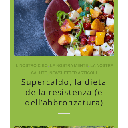
IL NOSTRO CIBO
,
LA NOSTRA MENTE
,
LA NOSTRA
SALUTE
,
NEWSLETTER ARTICOLI
Supercaldo, la dieta
della resistenza (e
dell’abbronzatura)